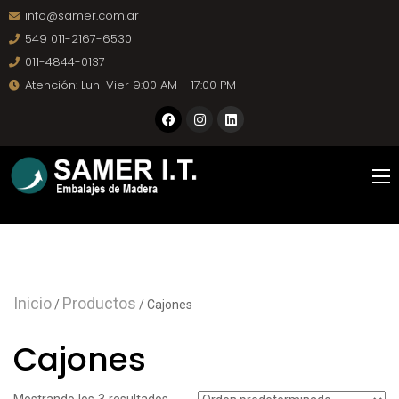
info@samer.com.ar
549 011-2167-6530
011-4844-0137
Atención: Lun-Vier 9:00 AM - 17:00 PM
Inicio
Productos
/
/ Cajones
Cajones