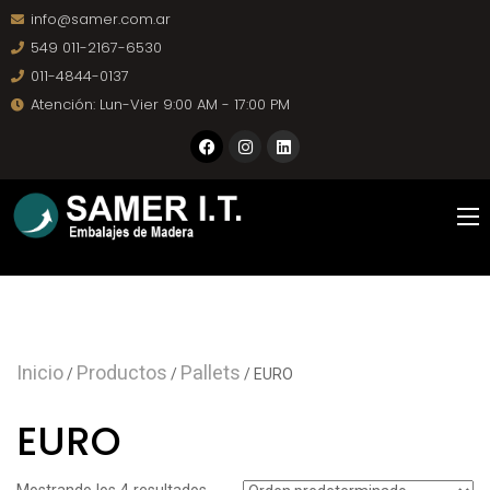
info@samer.com.ar
549 011-2167-6530
011-4844-0137
Atención: Lun-Vier 9:00 AM - 17:00 PM
Inicio
Productos
Pallets
/
/
/ EURO
EURO