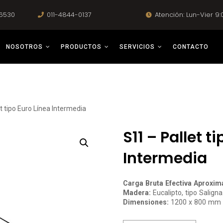
-6530
011-4844-0137
Atención: Lun-Vier 9:
NOSOTROS
PRODUCTOS
SERVICIOS
CONTACTO
t tipo Euro Línea Intermedia
S11 – Pallet t
Intermedia
Carga Bruta Efectiva Aproxim
Madera:
Eucalipto, tipo Saligna
Dimensiones:
1200 x 800 mm c