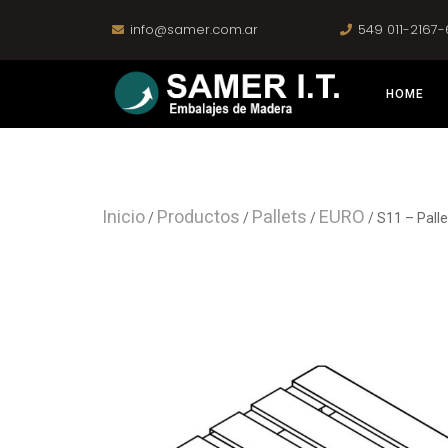
info@samer.com.ar
549 011-2167
HOME
Inicio
Productos
Pallets
EURO
/
/
/
/ S11 – Palle