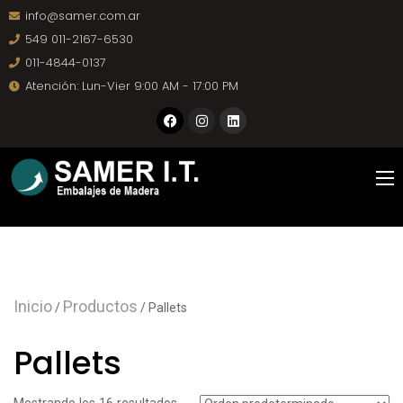
info@samer.com.ar
549 011-2167-6530
011-4844-0137
Atención: Lun-Vier 9:00 AM - 17:00 PM
Inicio
Productos
/
/ Pallets
Pallets