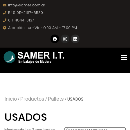
info@samer.com.ar
549 011-2167-6530
011-4844-0137
Atención: Lun-Vier 9:00 AM - 17:00 PM
Inicio
Productos
Pallets
/
/
/ USADOS
USADOS